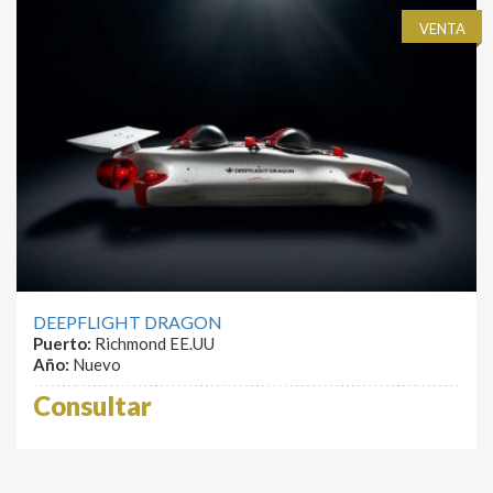
VENTA
DEEPFLIGHT DRAGON
Puerto:
Richmond EE.UU
Año:
Nuevo
Consultar