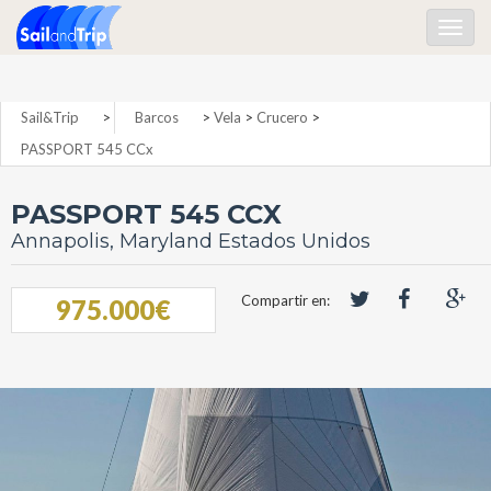
Togg
navig
Sail&Trip
>
Barcos
>
Vela
>
Crucero
>
PASSPORT 545 CCx
PASSPORT 545 CCX
Annapolis, Maryland Estados Unidos
Compartir en:
975.000€